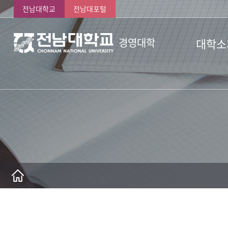
전남대학교
전남대포털
대학소
경영대학
인사말
비전
역사
소식 및 현
조직 및 오
AACSB
연구 및 교