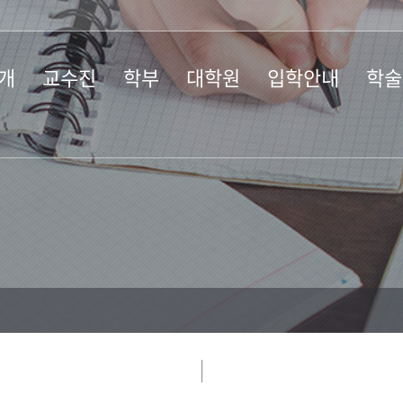
개
교수진
학부
대학원
입학안내
학술
경영학부
경영학부
입학안내
입학안내
재단안
경제학부
경제학부
경영학과
모금현
회계학과
연간모금
활용실
황
경제학과
후원 방
시는 길
지역개발학과
디지털서비스융합
학과
원 윤리
경영전문대학원
사이버학습관
(WISE-STAT)