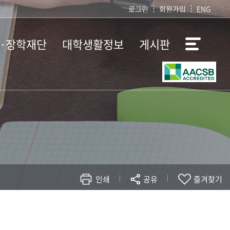
로그인
회원가입
ENG
·장학재단
대학생활정보
게시판
내
학사정보
공지사항
황
장학ㆍ취업ㆍ국제
FAQ
교류
액 및
자유게시판
적
학생생활
대학 SNS
법
공간신청
경영대학생회 SNS
특별강연
경영학부학생회
SNS
경제학부학생회
인쇄
공유
즐겨찾기
SNS
현재 페이지를 즐겨찾는 메뉴로