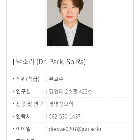
박소라 (Dr. Park, So Ra)
직위(직급)
부교수
연구실
경영대 2호관 422호
전공 및 연구
경영정보학
연락처
062-530-1437
이메일
doorae0207@jnu.ac.kr