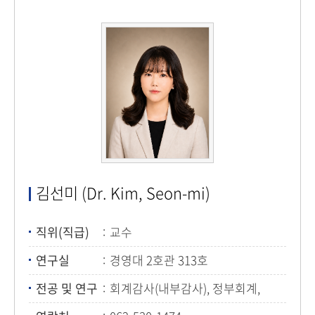
김선미 (Dr. Kim, Seon-mi)
직위(직급)
교수
연구실
경영대 2호관 313호
전공 및 연구
회계감사(내부감사), 정부회계,
ESG, 기업지배구조 등