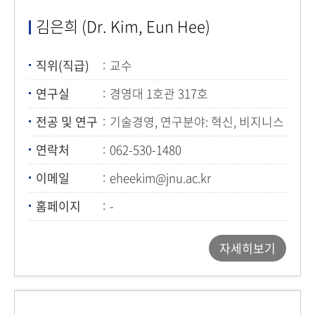
김은희 (Dr. Kim, Eun Hee)
직위(직급)
교수
연구실
경영대 1호관 317호
전공 및 연구
기술경영, 연구분야: 혁신, 비지니스
모델, 디지털 전환, 인더스트리 4.0,
연락처
062-530-1480
서비타이제이션
이메일
eheekim@jnu.ac.kr
홈페이지
-
자세히보기