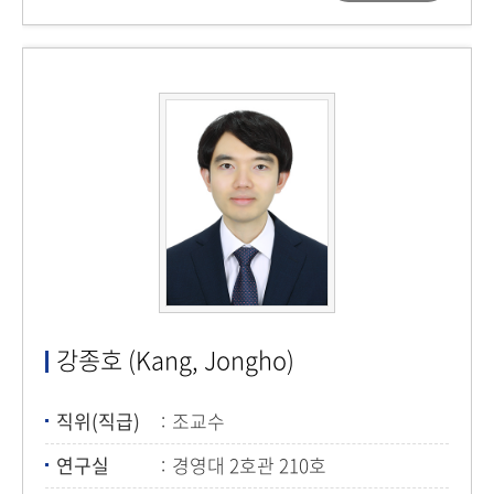
강종호 (Kang, Jongho)
직위(직급)
조교수
연구실
경영대 2호관 210호