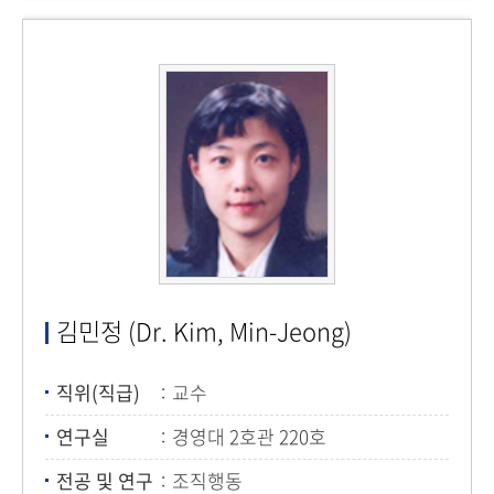
김민정 (Dr. Kim, Min-Jeong)
직위(직급)
교수
연구실
경영대 2호관 220호
전공 및 연구
조직행동