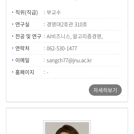
직위(직급)
부교수
연구실
경영대2호관 310호
전공 및 연구
AI비즈니스, 알고리즘경영,
디지털워크
연락처
062-530-1477
이메일
sangch77@jnu.ac.kr
홈페이지
-
자세히보기