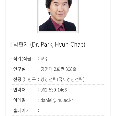
박현재 (Dr. Park, Hyun-Chae)
직위(직급)
교수
연구실
경영대 2호관 308호
전공 및 연구
경영전략(국제경영전략)
연락처
062-530-1466
이메일
daniel@jnu.ac.kr
(today939@daum.net)
홈페이지
-