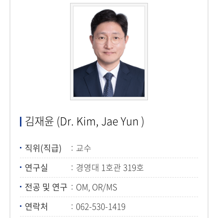
김재윤 (Dr. Kim, Jae Yun )
직위(직급)
교수
연구실
경영대 1호관 319호
전공 및 연구
OM, OR/MS
연락처
062-530-1419