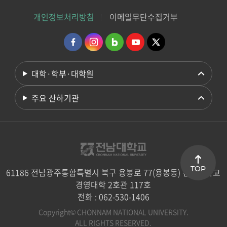
개인정보처리방침
이메일무단수집거부
대학·학부·대학원
주요 산하기관
TOP
61186 전남광주통합특별시 북구 용봉로 77(용봉동) 전남대학교
경영대학 2호관 117호
전화 : 062-530-1406
Copyright© CHONNAM NATIONAL UNIVERSITY.
ALL RIGHTS RESERVED.